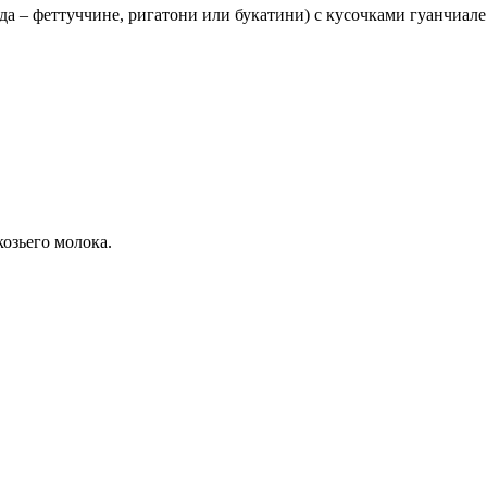
(иногда – феттуччине, ригатони или букатини) с кусочками гуанчи
козьего молока.