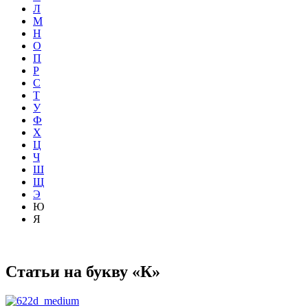
Л
М
Н
О
П
Р
С
Т
У
Ф
Х
Ц
Ч
Ш
Щ
Э
Ю
Я
Статьи на букву «К»