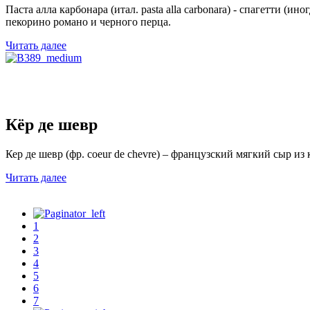
Паста алла карбонара (итал. pasta alla carbonara) - спагетти 
пекорино романо и черного перца.
Читать далее
Кёр де шевр
Кер де шевр (фр. сoeur de chevre) – французский мягкий сыр из 
Читать далее
1
2
3
4
5
6
7