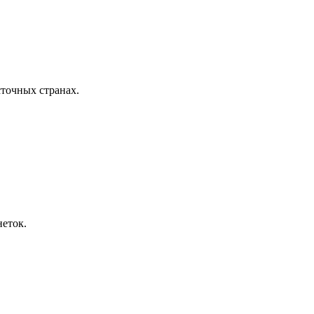
сточных странах.
неток.