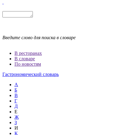
Введите слово для поиска в словаре
В ресторанах
В словаре
По новостям
Гастрономический словарь
А
Б
В
Г
Д
Е
Ж
З
И
К