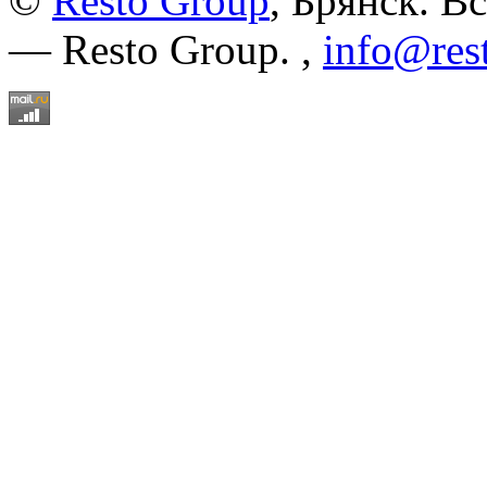
©
Resto Group
, Брянск. В
— Resto Group. ,
info@res